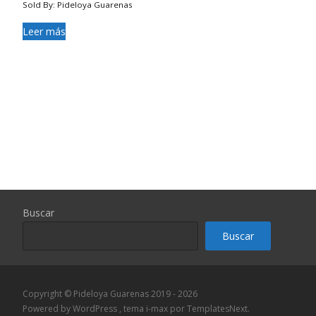
Sold By: Pideloya Guarenas
Leer más
Buscar
Buscar
Copyright © Pideloya Guarenas 2019 - 2026
Powered by WordPress
, tema
i-max
por TemplatesNext.