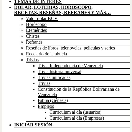
TEMAS DE INTERÉS
DÓLAR, LOTERÍAS, HORÓSCOPO,
RECETAS, RESEÑAS, REFRANES Y MÁS…
Valor dólar BCV
Horóscopo
Efemérides
Chistes
Refranes
Reseñas de libros, telenovelas, películas y series
Recetario de la abuela
Trivias
Trivia Independencia de Venezuela
Trivia historia universal
Trivias unificadas
Trivias
Constitución de la República Bolivariana de
Venezuela
Biblia (Génesis)
Empleos
Curriculum al día (usuarios)
Curriculum al día (Empresas)
INICIAR SESIÓN