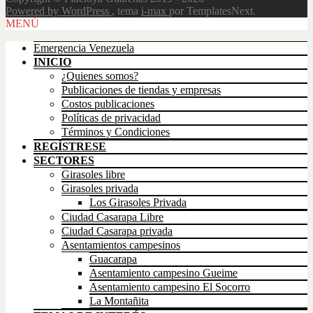
Powered by WordPress
, tema
i-max
por TemplatesNext.
Scroll
MENÚ
Up
Emergencia Venezuela
INICIO
¿Quienes somos?
Publicaciones de tiendas y empresas
Costos publicaciones
Políticas de privacidad
Términos y Condiciones
REGÍSTRESE
SECTORES
Girasoles libre
Girasoles privada
Los Girasoles Privada
Ciudad Casarapa Libre
Ciudad Casarapa privada
Asentamientos campesinos
Guacarapa
Asentamiento campesino Gueime
Asentamiento campesino El Socorro
La Montañita