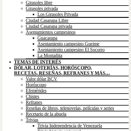
Girasoles libre
Girasoles privada
Los Girasoles Privada
Ciudad Casarapa Libre
Ciudad Casarapa privada
Asentamientos campesinos
Guacarapa
Asentamiento campesino Gueime
Asentamiento campesino El Socorro
La Montañita
TEMAS DE INTERÉS
DÓLAR, LOTERÍAS, HORÓSCOPO,
RECETAS, RESEÑAS, REFRANES Y MÁS…
Valor dólar BCV
Horóscopo
Efemérides
Chistes
Refranes
Reseñas de libros, telenovelas, películas y series
Recetario de la abuela
Trivias
Trivia Independencia de Venezuela