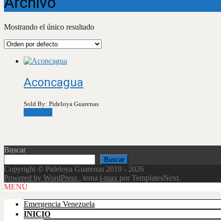
Archivo
Mostrando el único resultado
Aconcagua
Sold By: Pideloya Guarenas
Leer más
Buscar
Buscar
Copyright © Pideloya Guarenas 2019 - 2026
Powered by WordPress
, tema
i-max
por TemplatesNext.
Scroll
MENÚ
Up
Emergencia Venezuela
INICIO