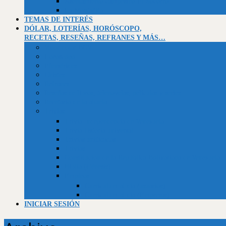
Asentamiento campesino El Socorro
La Montañita
TEMAS DE INTERÉS
DÓLAR, LOTERÍAS, HORÓSCOPO,
RECETAS, RESEÑAS, REFRANES Y MÁS…
Valor dólar BCV
Horóscopo
Efemérides
Chistes
Refranes
Reseñas de libros, telenovelas, películas y series
Recetario de la abuela
Trivias
Trivia Independencia de Venezuela
Trivia historia universal
Trivias unificadas
Trivias
Constitución de la República Bolivariana de Venezuela
Biblia (Génesis)
Empleos
Curriculum al día (usuarios)
Curriculum al día (Empresas)
INICIAR SESIÓN