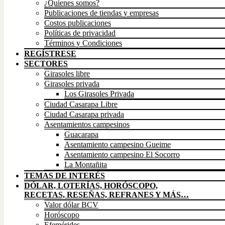
¿Quienes somos?
Publicaciones de tiendas y empresas
Costos publicaciones
Políticas de privacidad
Términos y Condiciones
REGÍSTRESE
SECTORES
Girasoles libre
Girasoles privada
Los Girasoles Privada
Ciudad Casarapa Libre
Ciudad Casarapa privada
Asentamientos campesinos
Guacarapa
Asentamiento campesino Gueime
Asentamiento campesino El Socorro
La Montañita
TEMAS DE INTERÉS
DÓLAR, LOTERÍAS, HORÓSCOPO,
RECETAS, RESEÑAS, REFRANES Y MÁS…
Valor dólar BCV
Horóscopo
Efemérides