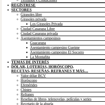
Términos y Condiciones
REGÍSTRESE
SECTORES
Girasoles libre
Girasoles privada
Los Girasoles Privada
Ciudad Casarapa Libre
Ciudad Casarapa privada
Asentamientos campesinos
Guacarapa
Asentamiento campesino Gueime
Asentamiento campesino El Socorro
La Montañita
TEMAS DE INTERÉS
DÓLAR, LOTERÍAS, HORÓSCOPO,
RECETAS, RESEÑAS, REFRANES Y MÁS…
Valor dólar BCV
Horóscopo
Efemérides
Chistes
Refranes
Reseñas de libros, telenovelas, películas y series
Recetario de la abuela