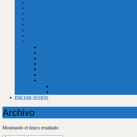
Valor dólar BCV
Horóscopo
Efemérides
Chistes
Refranes
Reseñas de libros, telenovelas, películas y series
Recetario de la abuela
Trivias
Trivia Independencia de Venezuela
Trivia historia universal
Trivias unificadas
Trivias
Constitución de la República Bolivariana de Venezuela
Biblia (Génesis)
Empleos
Curriculum al día (usuarios)
Curriculum al día (Empresas)
INICIAR SESIÓN
Archivo
Mostrando el único resultado