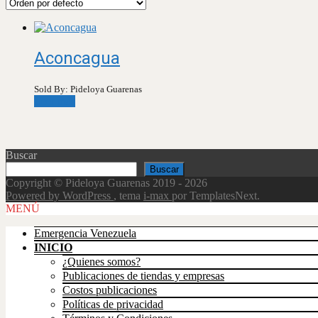
Aconcagua
Sold By: Pideloya Guarenas
Leer más
Buscar
Buscar
Copyright © Pideloya Guarenas 2019 - 2026
Powered by WordPress
, tema
i-max
por TemplatesNext.
Scroll
MENÚ
Up
Emergencia Venezuela
INICIO
¿Quienes somos?
Publicaciones de tiendas y empresas
Costos publicaciones
Políticas de privacidad