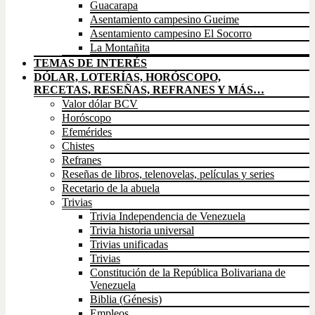
Guacarapa
Asentamiento campesino Gueime
Asentamiento campesino El Socorro
La Montañita
TEMAS DE INTERÉS
DÓLAR, LOTERÍAS, HORÓSCOPO,
RECETAS, RESEÑAS, REFRANES Y MÁS…
Valor dólar BCV
Horóscopo
Efemérides
Chistes
Refranes
Reseñas de libros, telenovelas, películas y series
Recetario de la abuela
Trivias
Trivia Independencia de Venezuela
Trivia historia universal
Trivias unificadas
Trivias
Constitución de la República Bolivariana de
Venezuela
Biblia (Génesis)
Empleos