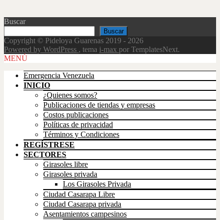
Buscar
Buscar
Copyright © Pideloya Guarenas 2019 - 2026
Powered by WordPress
, tema
i-max
por TemplatesNext.
Scroll
MENÚ
Up
Emergencia Venezuela
INICIO
¿Quienes somos?
Publicaciones de tiendas y empresas
Costos publicaciones
Políticas de privacidad
Términos y Condiciones
REGÍSTRESE
SECTORES
Girasoles libre
Girasoles privada
Los Girasoles Privada
Ciudad Casarapa Libre
Ciudad Casarapa privada
Asentamientos campesinos