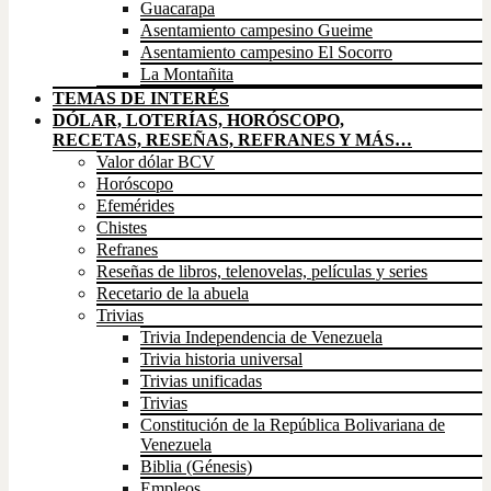
Guacarapa
Asentamiento campesino Gueime
Asentamiento campesino El Socorro
La Montañita
TEMAS DE INTERÉS
DÓLAR, LOTERÍAS, HORÓSCOPO,
RECETAS, RESEÑAS, REFRANES Y MÁS…
Valor dólar BCV
Horóscopo
Efemérides
Chistes
Refranes
Reseñas de libros, telenovelas, películas y series
Recetario de la abuela
Trivias
Trivia Independencia de Venezuela
Trivia historia universal
Trivias unificadas
Trivias
Constitución de la República Bolivariana de
Venezuela
Biblia (Génesis)
Empleos