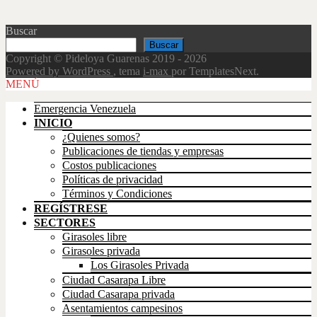
Buscar
Buscar
Copyright © Pideloya Guarenas 2019 - 2026
Powered by WordPress
, tema
i-max
por TemplatesNext.
Scroll
MENÚ
Up
Emergencia Venezuela
INICIO
¿Quienes somos?
Publicaciones de tiendas y empresas
Costos publicaciones
Políticas de privacidad
Términos y Condiciones
REGÍSTRESE
SECTORES
Girasoles libre
Girasoles privada
Los Girasoles Privada
Ciudad Casarapa Libre
Ciudad Casarapa privada
Asentamientos campesinos