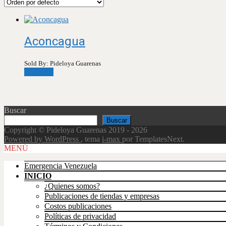
Aconcagua
Sold By: Pideloya Guarenas
Leer más
Buscar
Buscar
Copyright © Pideloya Guarenas 2019 - 2026
Powered by WordPress
, tema
i-max
por TemplatesNext.
Scroll
MENÚ
Up
Emergencia Venezuela
INICIO
¿Quienes somos?
Publicaciones de tiendas y empresas
Costos publicaciones
Políticas de privacidad