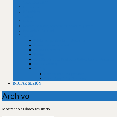
Valor dólar BCV
Horóscopo
Efemérides
Chistes
Refranes
Reseñas de libros, telenovelas, películas y series
Recetario de la abuela
Trivias
Trivia Independencia de Venezuela
Trivia historia universal
Trivias unificadas
Trivias
Constitución de la República Bolivariana de Venezuela
Biblia (Génesis)
Empleos
Curriculum al día (usuarios)
Curriculum al día (Empresas)
INICIAR SESIÓN
Archivo
Mostrando el único resultado