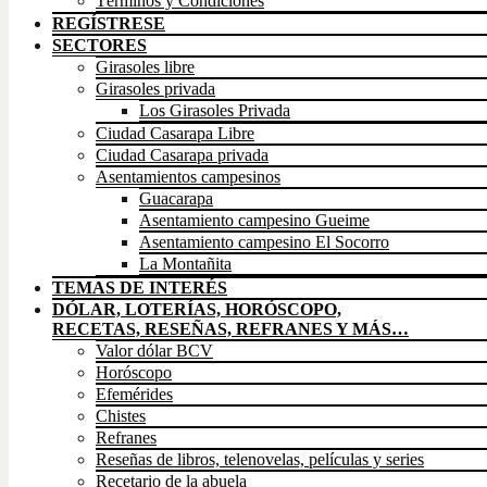
Términos y Condiciones
REGÍSTRESE
SECTORES
Girasoles libre
Girasoles privada
Los Girasoles Privada
Ciudad Casarapa Libre
Ciudad Casarapa privada
Asentamientos campesinos
Guacarapa
Asentamiento campesino Gueime
Asentamiento campesino El Socorro
La Montañita
TEMAS DE INTERÉS
DÓLAR, LOTERÍAS, HORÓSCOPO,
RECETAS, RESEÑAS, REFRANES Y MÁS…
Valor dólar BCV
Horóscopo
Efemérides
Chistes
Refranes
Reseñas de libros, telenovelas, películas y series
Recetario de la abuela