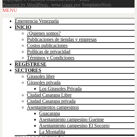
Powered by WordPress
, tema
i-max
por TemplatesNext.
Scroll
MENÚ
Up
Emergencia Venezuela
INICIO
¿Quienes somos?
Publicaciones de tiendas y empresas
Costos publicaciones
Políticas de privacidad
Términos y Condiciones
REGÍSTRESE
SECTORES
Girasoles libre
Girasoles privada
Los Girasoles Privada
Ciudad Casarapa Libre
Ciudad Casarapa privada
Asentamientos campesinos
Guacarapa
Asentamiento campesino Gueime
Asentamiento campesino El Socorro
La Montañita