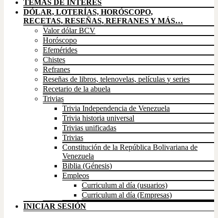
TEMAS DE INTERÉS
DÓLAR, LOTERÍAS, HORÓSCOPO,
RECETAS, RESEÑAS, REFRANES Y MÁS…
Valor dólar BCV
Horóscopo
Efemérides
Chistes
Refranes
Reseñas de libros, telenovelas, películas y series
Recetario de la abuela
Trivias
Trivia Independencia de Venezuela
Trivia historia universal
Trivias unificadas
Trivias
Constitución de la República Bolivariana de
Venezuela
Biblia (Génesis)
Empleos
Curriculum al día (usuarios)
Curriculum al día (Empresas)
INICIAR SESIÓN