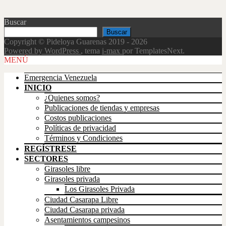
Buscar
Buscar
Copyright © Pideloya Guarenas 2019 - 2026
Powered by WordPress
, tema
i-max
por TemplatesNext.
Scroll
MENÚ
Up
Emergencia Venezuela
INICIO
¿Quienes somos?
Publicaciones de tiendas y empresas
Costos publicaciones
Políticas de privacidad
Términos y Condiciones
REGÍSTRESE
SECTORES
Girasoles libre
Girasoles privada
Los Girasoles Privada
Ciudad Casarapa Libre
Ciudad Casarapa privada
Asentamientos campesinos