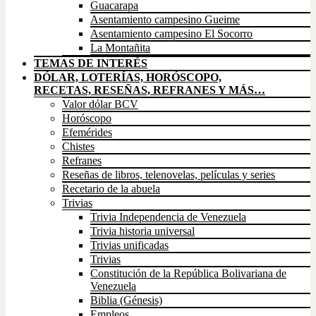
Guacarapa
Asentamiento campesino Gueime
Asentamiento campesino El Socorro
La Montañita
TEMAS DE INTERÉS
DÓLAR, LOTERÍAS, HORÓSCOPO,
RECETAS, RESEÑAS, REFRANES Y MÁS…
Valor dólar BCV
Horóscopo
Efemérides
Chistes
Refranes
Reseñas de libros, telenovelas, películas y series
Recetario de la abuela
Trivias
Trivia Independencia de Venezuela
Trivia historia universal
Trivias unificadas
Trivias
Constitución de la República Bolivariana de
Venezuela
Biblia (Génesis)
Empleos