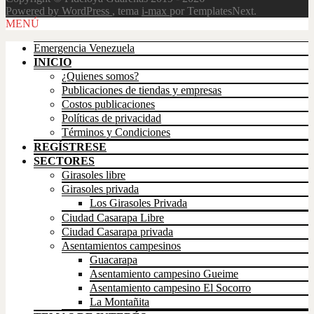
Powered by WordPress
, tema
i-max
por TemplatesNext.
Scroll
MENÚ
Up
Emergencia Venezuela
INICIO
¿Quienes somos?
Publicaciones de tiendas y empresas
Costos publicaciones
Políticas de privacidad
Términos y Condiciones
REGÍSTRESE
SECTORES
Girasoles libre
Girasoles privada
Los Girasoles Privada
Ciudad Casarapa Libre
Ciudad Casarapa privada
Asentamientos campesinos
Guacarapa
Asentamiento campesino Gueime
Asentamiento campesino El Socorro
La Montañita