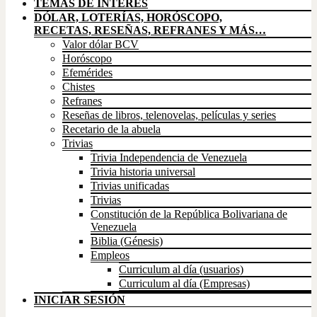
TEMAS DE INTERÉS
DÓLAR, LOTERÍAS, HORÓSCOPO,
RECETAS, RESEÑAS, REFRANES Y MÁS…
Valor dólar BCV
Horóscopo
Efemérides
Chistes
Refranes
Reseñas de libros, telenovelas, películas y series
Recetario de la abuela
Trivias
Trivia Independencia de Venezuela
Trivia historia universal
Trivias unificadas
Trivias
Constitución de la República Bolivariana de
Venezuela
Biblia (Génesis)
Empleos
Curriculum al día (usuarios)
Curriculum al día (Empresas)
INICIAR SESIÓN