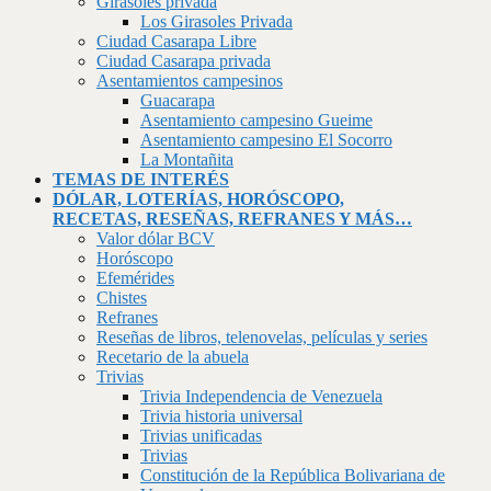
Girasoles privada
Los Girasoles Privada
Ciudad Casarapa Libre
Ciudad Casarapa privada
Asentamientos campesinos
Guacarapa
Asentamiento campesino Gueime
Asentamiento campesino El Socorro
La Montañita
TEMAS DE INTERÉS
DÓLAR, LOTERÍAS, HORÓSCOPO,
RECETAS, RESEÑAS, REFRANES Y MÁS…
Valor dólar BCV
Horóscopo
Efemérides
Chistes
Refranes
Reseñas de libros, telenovelas, películas y series
Recetario de la abuela
Trivias
Trivia Independencia de Venezuela
Trivia historia universal
Trivias unificadas
Trivias
Constitución de la República Bolivariana de