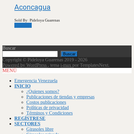
Aconcagua
Sold By: Pideloya Guarenas
Leer más
Buscar
Buscar
Copyright © Pideloya Guarenas 2019 - 2026
Powered by WordPress
, tema
i-max
por TemplatesNext.
MENÚ
Emergencia Venezuela
INICIO
¿Quienes somos?
Publicaciones de tiendas y empresas
Costos publicaciones
Políticas de privacidad
Términos y Condiciones
REGÍSTRESE
SECTORES
Girasoles libre