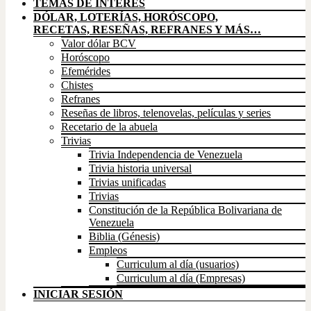
TEMAS DE INTERÉS
DÓLAR, LOTERÍAS, HORÓSCOPO,
RECETAS, RESEÑAS, REFRANES Y MÁS…
Valor dólar BCV
Horóscopo
Efemérides
Chistes
Refranes
Reseñas de libros, telenovelas, películas y series
Recetario de la abuela
Trivias
Trivia Independencia de Venezuela
Trivia historia universal
Trivias unificadas
Trivias
Constitución de la República Bolivariana de
Venezuela
Biblia (Génesis)
Empleos
Curriculum al día (usuarios)
Curriculum al día (Empresas)
INICIAR SESIÓN