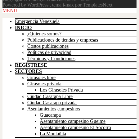
Powered by WordPress
, tema
i-max
por TemplatesNext.
Scroll
MENÚ
Up
Emergencia Venezuela
INICIO
¿Quienes somos?
Publicaciones de tiendas y empresas
Costos publicaciones
Políticas de privacidad
Términos y Condiciones
REGÍSTRESE
SECTORES
Girasoles libre
Girasoles privada
Los Girasoles Privada
Ciudad Casarapa Libre
Ciudad Casarapa privada
Asentamientos campesinos
Guacarapa
Asentamiento campesino Gueime
Asentamiento campesino El Socorro
La Montañita