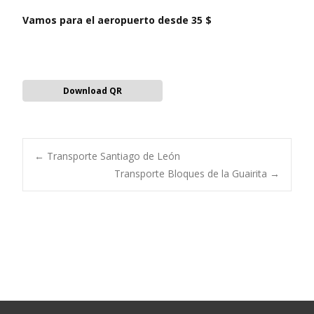
Vamos para el aeropuerto desde 35 $
Download QR
Navegación
←
Transporte Santiago de León
Transporte Bloques de la Guairita
→
de
entradas