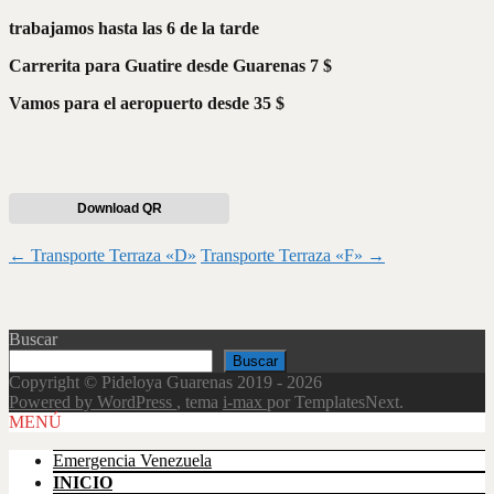
trabajamos hasta las 6 de la tarde
Carrerita para Guatire desde Guarenas 7 $
Vamos para el aeropuerto desde 35 $
Download QR
Navegación
←
Transporte Terraza «D»
Transporte Terraza «F»
→
de
entradas
Buscar
Buscar
Copyright © Pideloya Guarenas 2019 - 2026
Powered by WordPress
, tema
i-max
por TemplatesNext.
Scroll
MENÚ
Up
Emergencia Venezuela
INICIO