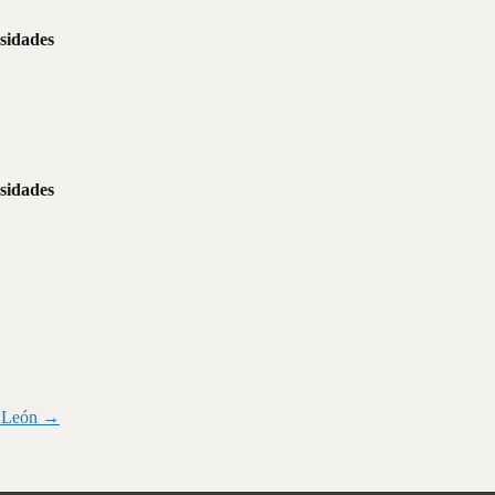
esidades
esidades
e León
→