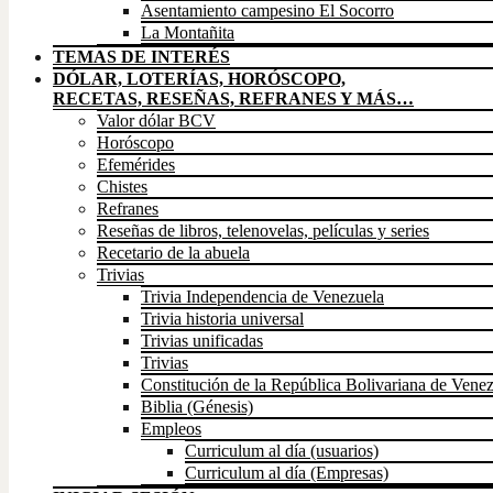
Asentamiento campesino El Socorro
La Montañita
TEMAS DE INTERÉS
DÓLAR, LOTERÍAS, HORÓSCOPO,
RECETAS, RESEÑAS, REFRANES Y MÁS…
Valor dólar BCV
Horóscopo
Efemérides
Chistes
Refranes
Reseñas de libros, telenovelas, películas y series
Recetario de la abuela
Trivias
Trivia Independencia de Venezuela
Trivia historia universal
Trivias unificadas
Trivias
Constitución de la República Bolivariana de Vene
Biblia (Génesis)
Empleos
Curriculum al día (usuarios)
Curriculum al día (Empresas)