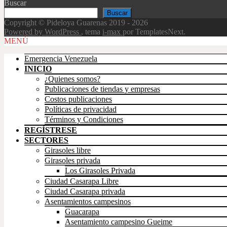
Buscar
Buscar
Copyright © Pideloya Guarenas 2019 - 2026
Powered by WordPress
, tema
i-max
por TemplatesNext.
Scroll
MENÚ
Up
Emergencia Venezuela
INICIO
¿Quienes somos?
Publicaciones de tiendas y empresas
Costos publicaciones
Políticas de privacidad
Términos y Condiciones
REGÍSTRESE
SECTORES
Girasoles libre
Girasoles privada
Los Girasoles Privada
Ciudad Casarapa Libre
Ciudad Casarapa privada
Asentamientos campesinos
Guacarapa
Asentamiento campesino Gueime