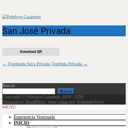
San José Privada
Download QR
Navegación
←
Quebrada Seca Privada
Tenérida Privada
→
de
entradas
Buscar
Buscar
Copyright © Pideloya Guarenas 2019 - 2026
Powered by WordPress
, tema
i-max
por TemplatesNext.
Scroll
MENÚ
Up
Emergencia Venezuela
INICIO