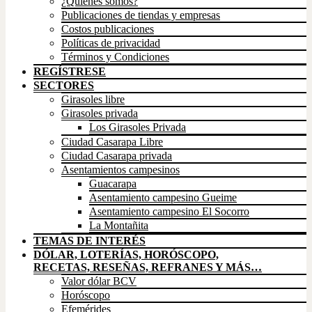
¿Quienes somos?
Publicaciones de tiendas y empresas
Costos publicaciones
Políticas de privacidad
Términos y Condiciones
REGÍSTRESE
SECTORES
Girasoles libre
Girasoles privada
Los Girasoles Privada
Ciudad Casarapa Libre
Ciudad Casarapa privada
Asentamientos campesinos
Guacarapa
Asentamiento campesino Gueime
Asentamiento campesino El Socorro
La Montañita
TEMAS DE INTERÉS
DÓLAR, LOTERÍAS, HORÓSCOPO,
RECETAS, RESEÑAS, REFRANES Y MÁS…
Valor dólar BCV
Horóscopo
Efemérides