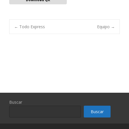
Navegación
←
Todo Express
Equipo
→
de
entradas
Buscar
Buscar