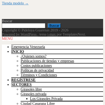
Navegación
Tienda modelo
→
de
entradas
Buscar
Buscar
Copyright © Pideloya Guarenas 2019 - 2026
Powered by WordPress
, tema
i-max
por TemplatesNext.
Scroll
MENÚ
Up
Emergencia Venezuela
INICIO
¿Quienes somos?
Publicaciones de tiendas y empresas
Costos publicaciones
Políticas de privacidad
Términos y Condiciones
REGÍSTRESE
SECTORES
Girasoles libre
Girasoles privada
Los Girasoles Privada
Ciudad Casarapa Libre