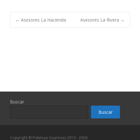
Navegación
←
Asesores La Hacienda
Asesores La Rivera
→
de
entradas
Buscar
Buscar
Copyright © Pideloya Guarenas 2019 - 2026