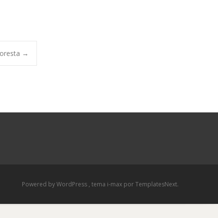
loresta
→
Powered by WordPress
, tema
i-max
por TemplatesNext.