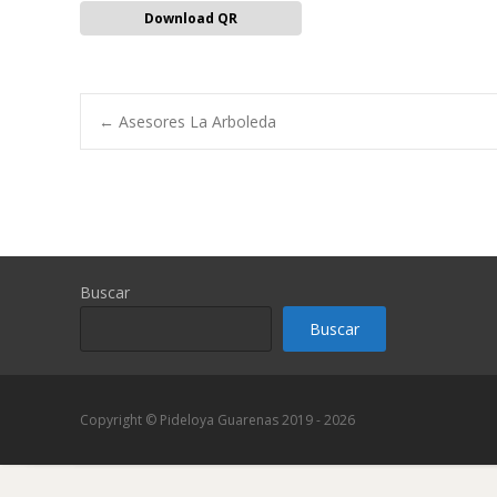
Download QR
Navegación
←
Asesores La Arboleda
de
entradas
Buscar
Buscar
Copyright © Pideloya Guarenas 2019 - 2026