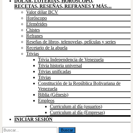
DÓLAR, LOTERÍAS, HORÓSCOPO,
RECETAS, RESEÑAS, REFRANES Y MÁS…
Valor dólar BCV
Horóscopo
Efemérides
Chistes
Refranes
Reseñas de libros, telenovelas, películas y series
Recetario de la abuela
Trivias
Trivia Independencia de Venezuela
Trivia historia universal
Trivias unificadas
Trivias
Constitución de la República Bolivariana de
Venezuela
Biblia (Génesis)
Empleos
Curriculum al día (usuarios)
Curriculum al día (Empresas)
INICIAR SESIÓN
Buscar