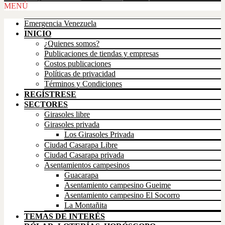
Scroll
MENÚ
Up
Emergencia Venezuela
INICIO
¿Quienes somos?
Publicaciones de tiendas y empresas
Costos publicaciones
Políticas de privacidad
Términos y Condiciones
REGÍSTRESE
SECTORES
Girasoles libre
Girasoles privada
Los Girasoles Privada
Ciudad Casarapa Libre
Ciudad Casarapa privada
Asentamientos campesinos
Guacarapa
Asentamiento campesino Gueime
Asentamiento campesino El Socorro
La Montañita
TEMAS DE INTERÉS