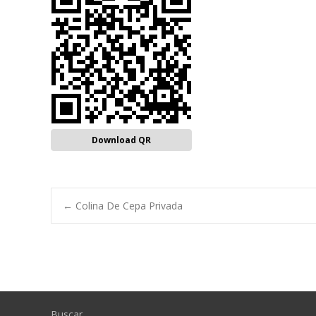
Download QR
Navegación
←
Colina De Cepa Privada
de
entradas
Buscar