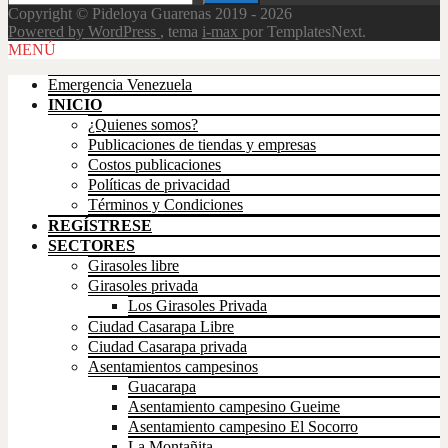
Copyright © Pideloya Guarenas 2019 - 2026
Powered by WordPress
, tema
i-max
por TemplatesNext.
Scroll
MENÚ
Up
Emergencia Venezuela
INICIO
¿Quienes somos?
Publicaciones de tiendas y empresas
Costos publicaciones
Políticas de privacidad
Términos y Condiciones
REGÍSTRESE
SECTORES
Girasoles libre
Girasoles privada
Los Girasoles Privada
Ciudad Casarapa Libre
Ciudad Casarapa privada
Asentamientos campesinos
Guacarapa
Asentamiento campesino Gueime
Asentamiento campesino El Socorro
La Montañita