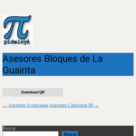
Asesores Bloques de La
Guairita
Download QR
Navegación
←
Asesores Aconcagua
Asesores Cañaveral III
→
de
entradas
Buscar
Buscar