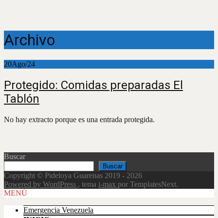
Archivo
20
Ago/24
Protegido: Comidas preparadas El
Tablón
No hay extracto porque es una entrada protegida.
Buscar
Buscar
Copyright © Pideloya Guarenas 2019 - 2026
Powered by WordPress
, tema
i-max
por TemplatesNext.
Scroll
MENÚ
Up
Emergencia Venezuela