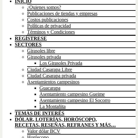
INICIO
¿Quienes somos?
Publicaciones de tiendas y empresas
Costos publicaciones
Políticas de privacidad
Términos y Condiciones
REGÍSTRESE
SECTORES
Girasoles libre
Girasoles privada
Los Girasoles Privada
Ciudad Casarapa Libre
Ciudad Casarapa privada
Asentamientos campesinos
Guacarapa
Asentamiento campesino Gueime
Asentamiento campesino El Socorro
La Montañita
TEMAS DE INTERÉS
DÓLAR, LOTERÍAS, HORÓSCOPO,
RECETAS, RESEÑAS, REFRANES Y MÁS…
Valor dólar BCV
Horóscopo