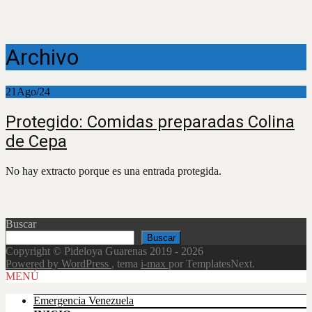
Archivo
21
Ago/24
Protegido: Comidas preparadas Colina
de Cepa
No hay extracto porque es una entrada protegida.
Buscar
Buscar
Copyright © Pideloya Guarenas 2019 - 2026
Powered by WordPress
, tema
i-max
por TemplatesNext.
Scroll
MENÚ
Up
Emergencia Venezuela