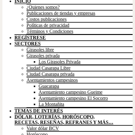
INICIO
¿Quienes somos?
Publicaciones de tiendas y empresas
Costos publicaciones
Políticas de privacidad
Términos y Condiciones
REGÍSTRESE
SECTORES
Girasoles libre
Girasoles privada
Los Girasoles Privada
Ciudad Casarapa Libre
Ciudad Casarapa privada
Asentamientos campesinos
Guacarapa
Asentamiento campesino Gueime
Asentamiento campesino El Socorro
La Montañita
TEMAS DE INTERÉS
DÓLAR, LOTERÍAS, HORÓSCOPO,
RECETAS, RESEÑAS, REFRANES Y MÁS…
Valor dólar BCV
Horóscopo