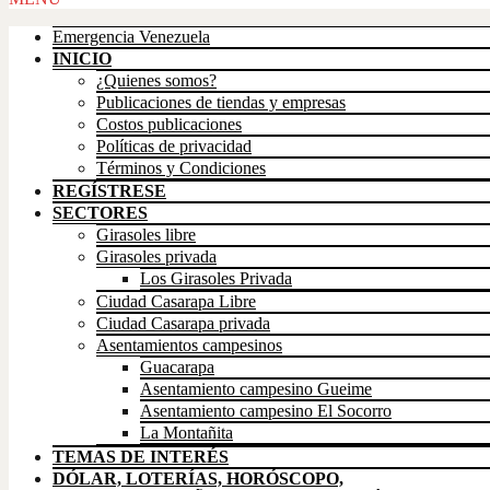
Up
Emergencia Venezuela
INICIO
¿Quienes somos?
Publicaciones de tiendas y empresas
Costos publicaciones
Políticas de privacidad
Términos y Condiciones
REGÍSTRESE
SECTORES
Girasoles libre
Girasoles privada
Los Girasoles Privada
Ciudad Casarapa Libre
Ciudad Casarapa privada
Asentamientos campesinos
Guacarapa
Asentamiento campesino Gueime
Asentamiento campesino El Socorro
La Montañita
TEMAS DE INTERÉS
DÓLAR, LOTERÍAS, HORÓSCOPO,