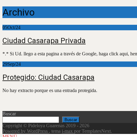
Archivo
05
Oct/24
Ciudad Casarapa Privada
*.* Si Ud. llego a esta pagina a través de Google, haga click aqui, hem
29
Sep/24
Protegido: Ciudad Casarapa
No hay extracto porque es una entrada protegida.
Buscar
Buscar
Copyright © Pideloya Guarenas 2019 - 2026
Powered by WordPress
, tema
i-max
por TemplatesNext.
Scroll
MENÚ