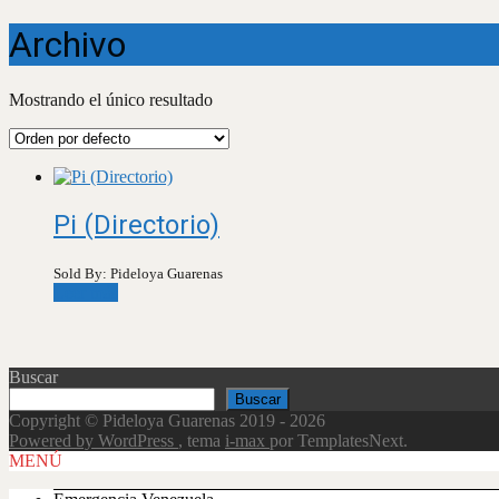
Archivo
Mostrando el único resultado
Pi (Directorio)
Sold By: Pideloya Guarenas
Leer más
Buscar
Buscar
Copyright © Pideloya Guarenas 2019 - 2026
Powered by WordPress
, tema
i-max
por TemplatesNext.
Scroll
MENÚ
Up