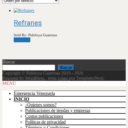
Refranes
Sold By: Pideloya Guarenas
Leer más
Buscar
Buscar
Copyright © Pideloya Guarenas 2019 - 2026
Powered by WordPress
, tema
i-max
por TemplatesNext.
Scroll
MENÚ
Up
Emergencia Venezuela
INICIO
¿Quienes somos?
Publicaciones de tiendas y empresas
Costos publicaciones
Políticas de privacidad
Términos y Condiciones