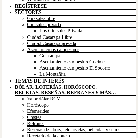
REGÍSTRESE
SECTORES
Girasoles libre
Girasoles privada
Los Girasoles Privada
Ciudad Casarapa Libre
Ciudad Casarapa privada
Asentamientos campesinos
Guacarapa
Asentamiento campesino Gueime
Asentamiento campesino El Socorro
La Montañita
TEMAS DE INTERÉS
DÓLAR, LOTERÍAS, HORÓSCOPO,
RECETAS, RESEÑAS, REFRANES Y MÁS…
Valor dólar BCV
Horóscopo
Efemérides
Chistes
Refranes
Reseñas de libros, telenovelas, películas y series
Recetario de la abuela