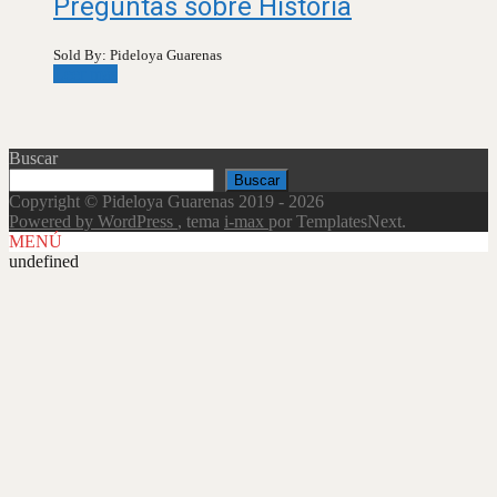
Preguntas sobre Historia
Sold By: Pideloya Guarenas
Leer más
Buscar
Buscar
Copyright © Pideloya Guarenas 2019 - 2026
Powered by WordPress
, tema
i-max
por TemplatesNext.
MENÚ
undefined