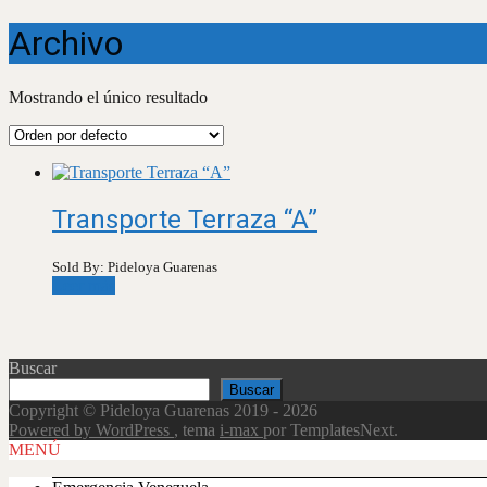
Archivo
Mostrando el único resultado
Transporte Terraza “A”
Sold By: Pideloya Guarenas
Leer más
Buscar
Buscar
Copyright © Pideloya Guarenas 2019 - 2026
Powered by WordPress
, tema
i-max
por TemplatesNext.
Scroll
MENÚ
Up