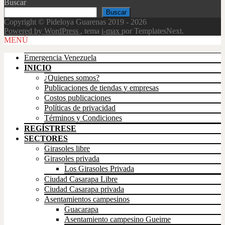
Buscar
Buscar
Copyright © Pideloya Guarenas 2019 - 2026
Powered by WordPress
, tema
i-max
por TemplatesNext.
Scroll
MENÚ
Up
Emergencia Venezuela
INICIO
¿Quienes somos?
Publicaciones de tiendas y empresas
Costos publicaciones
Políticas de privacidad
Términos y Condiciones
REGÍSTRESE
SECTORES
Girasoles libre
Girasoles privada
Los Girasoles Privada
Ciudad Casarapa Libre
Ciudad Casarapa privada
Asentamientos campesinos
Guacarapa
Asentamiento campesino Gueime