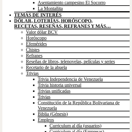
Asentamiento campesino El Socorro
La Montañita
TEMAS DE INTERÉS
DÓLAR, LOTERÍAS, HORÓSCOPO,
RECETAS, RESEÑAS, REFRANES Y MÁS…
Valor dólar BCV
Horóscopo
Efemérides
Chistes
Refranes
Reseñas de libros, telenovelas, películas y series
Recetario de la abuela
Trivias
Trivia Independencia de Venezuela
Trivia historia universal
Trivias unificadas
Trivias
Constitución de la República Bolivariana de
Venezuela
Biblia (Génesis)
Empleos
Curriculum al día (usuarios)
Curriculum al día (Empresas)