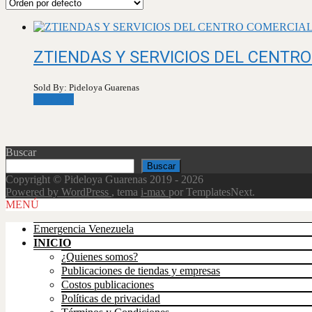
ZTIENDAS Y SERVICIOS DEL CENTR
Sold By: Pideloya Guarenas
Leer más
Buscar
Buscar
Copyright © Pideloya Guarenas 2019 - 2026
Powered by WordPress
, tema
i-max
por TemplatesNext.
Scroll
MENÚ
Up
Emergencia Venezuela
INICIO
¿Quienes somos?
Publicaciones de tiendas y empresas
Costos publicaciones
Políticas de privacidad