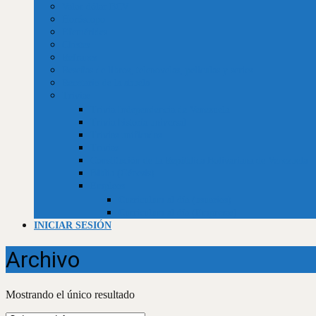
Valor dólar BCV
Horóscopo
Efemérides
Chistes
Refranes
Reseñas de libros, telenovelas, películas y series
Recetario de la abuela
Trivias
Trivia Independencia de Venezuela
Trivia historia universal
Trivias unificadas
Trivias
Constitución de la República Bolivariana de Venezuela
Biblia (Génesis)
Empleos
Curriculum al día (usuarios)
Curriculum al día (Empresas)
INICIAR SESIÓN
Archivo
Mostrando el único resultado