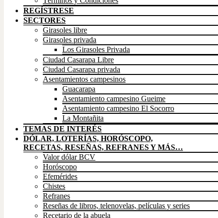
Términos y Condiciones
REGÍSTRESE
SECTORES
Girasoles libre
Girasoles privada
Los Girasoles Privada
Ciudad Casarapa Libre
Ciudad Casarapa privada
Asentamientos campesinos
Guacarapa
Asentamiento campesino Gueime
Asentamiento campesino El Socorro
La Montañita
TEMAS DE INTERÉS
DÓLAR, LOTERÍAS, HORÓSCOPO,
RECETAS, RESEÑAS, REFRANES Y MÁS…
Valor dólar BCV
Horóscopo
Efemérides
Chistes
Refranes
Reseñas de libros, telenovelas, películas y series
Recetario de la abuela