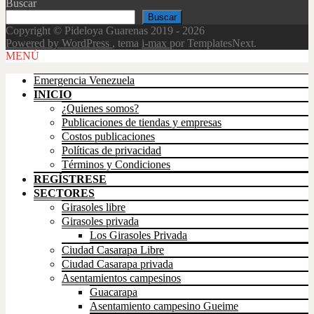
Buscar
Buscar
Copyright © Pideloya Guarenas 2019 - 2026
Powered by WordPress
, tema
i-max
por TemplatesNext.
Scroll
MENÚ
Up
Emergencia Venezuela
INICIO
¿Quienes somos?
Publicaciones de tiendas y empresas
Costos publicaciones
Políticas de privacidad
Términos y Condiciones
REGÍSTRESE
SECTORES
Girasoles libre
Girasoles privada
Los Girasoles Privada
Ciudad Casarapa Libre
Ciudad Casarapa privada
Asentamientos campesinos
Guacarapa
Asentamiento campesino Gueime