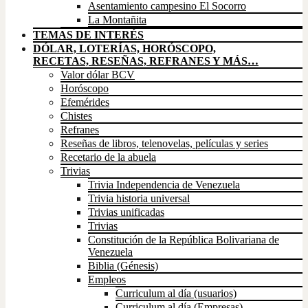
Asentamiento campesino El Socorro
La Montañita
TEMAS DE INTERÉS
DÓLAR, LOTERÍAS, HORÓSCOPO,
RECETAS, RESEÑAS, REFRANES Y MÁS…
Valor dólar BCV
Horóscopo
Efemérides
Chistes
Refranes
Reseñas de libros, telenovelas, películas y series
Recetario de la abuela
Trivias
Trivia Independencia de Venezuela
Trivia historia universal
Trivias unificadas
Trivias
Constitución de la República Bolivariana de
Venezuela
Biblia (Génesis)
Empleos
Curriculum al día (usuarios)
Curriculum al día (Empresas)