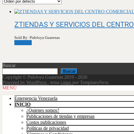
ZTIENDAS Y SERVICIOS DEL CENTR
Sold By: Pideloya Guarenas
Leer más
Buscar
Buscar
Copyright © Pideloya Guarenas 2019 - 2026
Powered by WordPress
, tema
i-max
por TemplatesNext.
Scroll
MENÚ
Up
Emergencia Venezuela
INICIO
¿Quienes somos?
Publicaciones de tiendas y empresas
Costos publicaciones
Políticas de privacidad