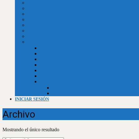
Valor dólar BCV
Horóscopo
Efemérides
Chistes
Refranes
Reseñas de libros, telenovelas, películas y series
Recetario de la abuela
Trivias
Trivia Independencia de Venezuela
Trivia historia universal
Trivias unificadas
Trivias
Constitución de la República Bolivariana de Venezuela
Biblia (Génesis)
Empleos
Curriculum al día (usuarios)
Curriculum al día (Empresas)
INICIAR SESIÓN
Archivo
Mostrando el único resultado