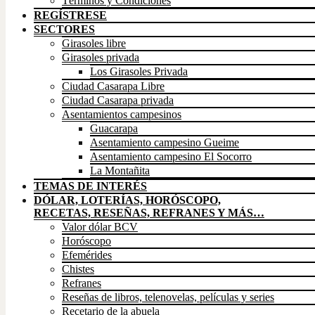
Términos y Condiciones
REGÍSTRESE
SECTORES
Girasoles libre
Girasoles privada
Los Girasoles Privada
Ciudad Casarapa Libre
Ciudad Casarapa privada
Asentamientos campesinos
Guacarapa
Asentamiento campesino Gueime
Asentamiento campesino El Socorro
La Montañita
TEMAS DE INTERÉS
DÓLAR, LOTERÍAS, HORÓSCOPO,
RECETAS, RESEÑAS, REFRANES Y MÁS…
Valor dólar BCV
Horóscopo
Efemérides
Chistes
Refranes
Reseñas de libros, telenovelas, películas y series
Recetario de la abuela