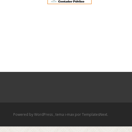
Powered by WordPress
, tema
i-max
por TemplatesNext.