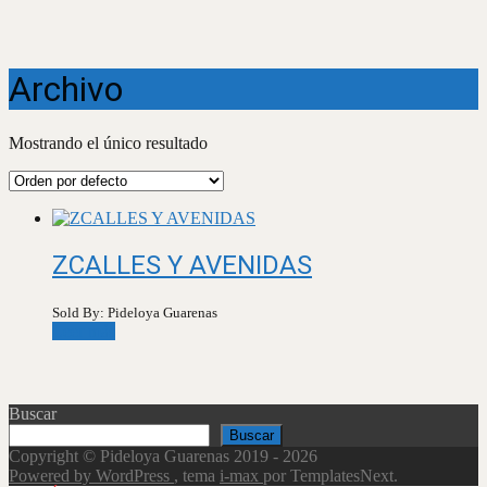
Archivo
Mostrando el único resultado
ZCALLES Y AVENIDAS
Sold By: Pideloya Guarenas
Leer más
Buscar
Buscar
Copyright © Pideloya Guarenas 2019 - 2026
Powered by WordPress
, tema
i-max
por TemplatesNext.