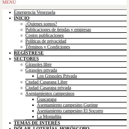
Scroll
MENÚ
Up
Emergencia Venezuela
INICIO
¿Quienes somos?
Publicaciones de tiendas y empresas
Costos publicaciones
Políticas de privacidad
Términos y Condiciones
REGÍSTRESE
SECTORES
Girasoles libre
Girasoles privada
Los Girasoles Privada
Ciudad Casarapa Libre
Ciudad Casarapa privada
Asentamientos campesinos
Guacarapa
Asentamiento campesino Gueime
Asentamiento campesino El Socorro
La Montañita
TEMAS DE INTERÉS
DÓLAR, LOTERÍAS, HORÓSCOPO,