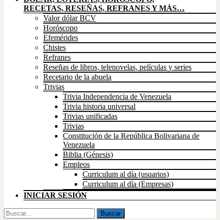
RECETAS, RESEÑAS, REFRANES Y MÁS…
Valor dólar BCV
Horóscopo
Efemérides
Chistes
Refranes
Reseñas de libros, telenovelas, películas y series
Recetario de la abuela
Trivias
Trivia Independencia de Venezuela
Trivia historia universal
Trivias unificadas
Trivias
Constitución de la República Bolivariana de
Venezuela
Biblia (Génesis)
Empleos
Curriculum al día (usuarios)
Curriculum al día (Empresas)
INICIAR SESIÓN
Buscar