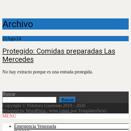
Archivo
21
Ago/24
Protegido: Comidas preparadas Las
Mercedes
No hay extracto porque es una entrada protegida.
Buscar
Buscar
Copyright © Pideloya Guarenas 2019 - 2026
Powered by WordPress
, tema
i-max
por TemplatesNext.
Scroll
MENÚ
Up
Emergencia Venezuela