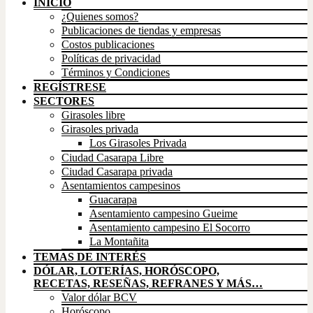
INICIO
¿Quienes somos?
Publicaciones de tiendas y empresas
Costos publicaciones
Políticas de privacidad
Términos y Condiciones
REGÍSTRESE
SECTORES
Girasoles libre
Girasoles privada
Los Girasoles Privada
Ciudad Casarapa Libre
Ciudad Casarapa privada
Asentamientos campesinos
Guacarapa
Asentamiento campesino Gueime
Asentamiento campesino El Socorro
La Montañita
TEMAS DE INTERÉS
DÓLAR, LOTERÍAS, HORÓSCOPO,
RECETAS, RESEÑAS, REFRANES Y MÁS…
Valor dólar BCV
Horóscopo