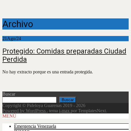
Archivo
21
Ago/24
Protegido: Comidas preparadas Ciudad
Perdida
No hay extracto porque es una entrada protegida.
Buscar
Buscar
Copyright © Pideloya Guarenas 2019 - 2026
Powered by WordPress
, tema
i-max
por TemplatesNext.
Scroll
MENÚ
Up
Emergencia Venezuela