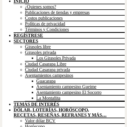
INICIO
¿Quienes somos?
Publicaciones de tiendas y empresas
Costos publicaciones
Políticas de privacidad
Términos y Condiciones
REGÍSTRESE
SECTORES
Girasoles libre
Girasoles privada
Los Girasoles Privada
Ciudad Casarapa Libre
Ciudad Casarapa privada
Asentamientos campesinos
Guacarapa
Asentamiento campesino Gueime
Asentamiento campesino El Socorro
La Montañita
TEMAS DE INTERÉS
DÓLAR, LOTERÍAS, HORÓSCOPO,
RECETAS, RESEÑAS, REFRANES Y MÁS…
Valor dólar BCV
Horóscopo