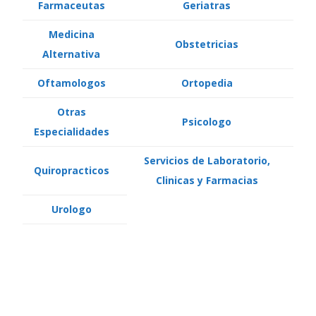
Farmaceutas
Geriatras
Medicina
Obstetricias
Alternativa
Oftamologos
Ortopedia
Otras
Psicologo
Especialidades
Servicios de Laboratorio,
Quiropracticos
Clinicas y Farmacias
Urologo
Medicos Generales Angiologos
Dermatologo Enfermer@S