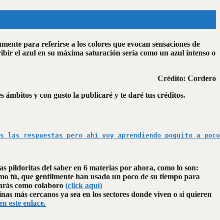
mente para referirse a los colores que evocan sensaciones de
ribir el azul en su máxima saturación sería como un azul intenso o
Crédito: Cordero
ámbitos y con gusto la publicaré y te daré tus créditos.
s las respuestas pero ahí voy aprendiendo poquito a poco
as pildoritas del saber en 6 materias por ahora, como lo son:
omo tú, que gentilmente han usado un poco de su tiempo para
ntarás como colaboro
(click aquí)
nas más cercanos ya sea en los sectores donde viven o si quieren
 en este enlace.