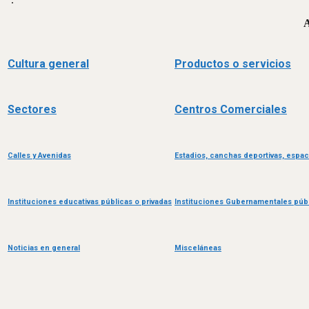
A
Cultura general
Productos o servicios
Sectores
Centros Comerciales
Calles y Avenidas
Estadios, canchas deportivas, espac
Instituciones educativas públicas o privadas
Instituciones Gubernamentales públ
Noticias en general
Misceláneas