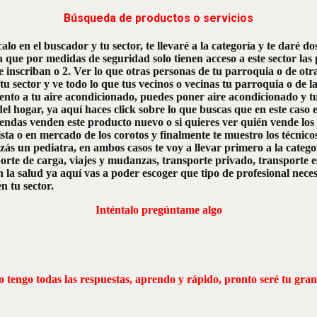
Búsqueda de productos o servicios
alo en el buscador y tu sector, te llevaré a la categoría y te daré do
ya que por medidas de seguridad solo tienen acceso a este sector las
e inscriban o 2. Ver lo que otras personas de tu parroquia o de otra
 tu sector y ve todo lo que tus vecinos o vecinas tu parroquia o de
ento a tu aire acondicionado, puedes poner aire acondicionado y t
el hogar, ya aquí haces click sobre lo que buscas que en este caso e
tiendas venden este producto nuevo o si quieres ver quién vende lo
ta o en mercado de los corotos y finalmente te muestro los técnico
izás un pediatra, en ambos casos te voy a llevar primero a la categ
orte de carga, viajes y mudanzas, transporte privado, transporte esc
en la salud ya aquí vas a poder escoger que tipo de profesional necesi
n tu sector.
Inténtalo pregúntame algo
 tengo todas las respuestas, aprendo y rápido, pronto seré tu gran