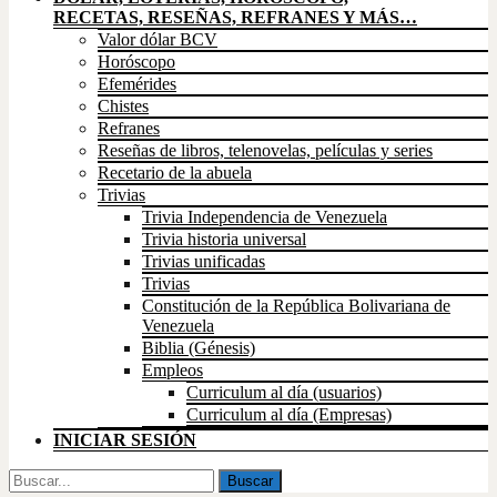
RECETAS, RESEÑAS, REFRANES Y MÁS…
Valor dólar BCV
Horóscopo
Efemérides
Chistes
Refranes
Reseñas de libros, telenovelas, películas y series
Recetario de la abuela
Trivias
Trivia Independencia de Venezuela
Trivia historia universal
Trivias unificadas
Trivias
Constitución de la República Bolivariana de
Venezuela
Biblia (Génesis)
Empleos
Curriculum al día (usuarios)
Curriculum al día (Empresas)
INICIAR SESIÓN
Buscar