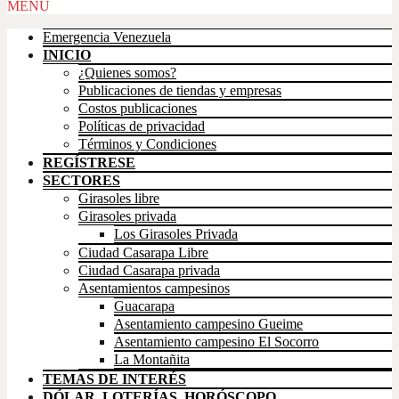
Scroll
MENÚ
Up
Emergencia Venezuela
INICIO
¿Quienes somos?
Publicaciones de tiendas y empresas
Costos publicaciones
Políticas de privacidad
Términos y Condiciones
REGÍSTRESE
SECTORES
Girasoles libre
Girasoles privada
Los Girasoles Privada
Ciudad Casarapa Libre
Ciudad Casarapa privada
Asentamientos campesinos
Guacarapa
Asentamiento campesino Gueime
Asentamiento campesino El Socorro
La Montañita
TEMAS DE INTERÉS
DÓLAR, LOTERÍAS, HORÓSCOPO,