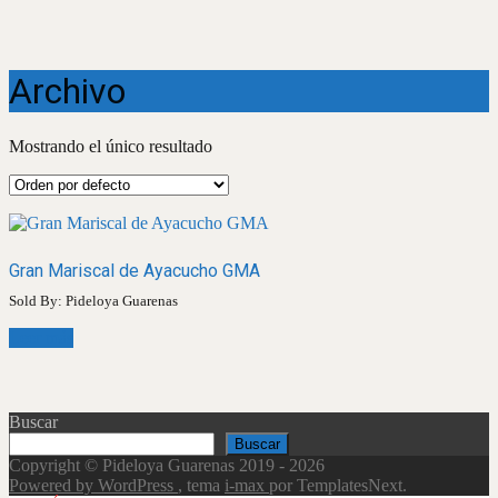
Archivo
Mostrando el único resultado
Gran Mariscal de Ayacucho GMA
Sold By: Pideloya Guarenas
Leer más
Buscar
Buscar
Copyright © Pideloya Guarenas 2019 - 2026
Powered by WordPress
, tema
i-max
por TemplatesNext.