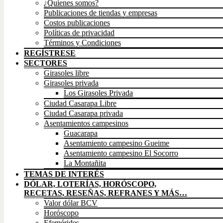
¿Quienes somos?
Publicaciones de tiendas y empresas
Costos publicaciones
Políticas de privacidad
Términos y Condiciones
REGÍSTRESE
SECTORES
Girasoles libre
Girasoles privada
Los Girasoles Privada
Ciudad Casarapa Libre
Ciudad Casarapa privada
Asentamientos campesinos
Guacarapa
Asentamiento campesino Gueime
Asentamiento campesino El Socorro
La Montañita
TEMAS DE INTERÉS
DÓLAR, LOTERÍAS, HORÓSCOPO,
RECETAS, RESEÑAS, REFRANES Y MÁS…
Valor dólar BCV
Horóscopo
Efemérides