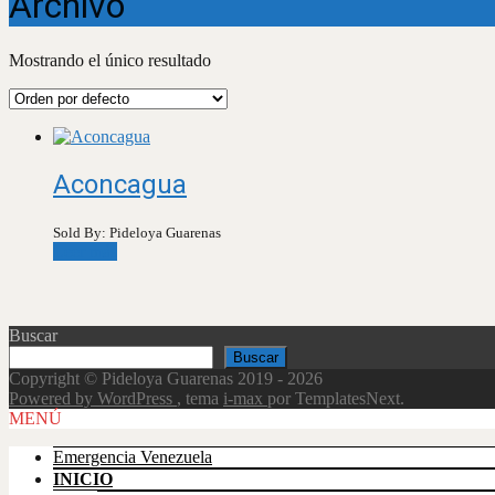
Archivo
Mostrando el único resultado
Aconcagua
Sold By: Pideloya Guarenas
Leer más
Buscar
Buscar
Copyright © Pideloya Guarenas 2019 - 2026
Powered by WordPress
, tema
i-max
por TemplatesNext.
Scroll
MENÚ
Up
Emergencia Venezuela
INICIO