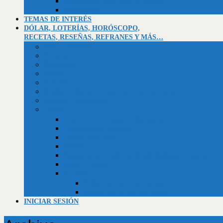
Asentamiento campesino El Socorro
La Montañita
TEMAS DE INTERÉS
DÓLAR, LOTERÍAS, HORÓSCOPO,
RECETAS, RESEÑAS, REFRANES Y MÁS…
Valor dólar BCV
Horóscopo
Efemérides
Chistes
Refranes
Reseñas de libros, telenovelas, películas y series
Recetario de la abuela
Trivias
Trivia Independencia de Venezuela
Trivia historia universal
Trivias unificadas
Trivias
Constitución de la República Bolivariana de Venezuela
Biblia (Génesis)
Empleos
Curriculum al día (usuarios)
Curriculum al día (Empresas)
INICIAR SESIÓN